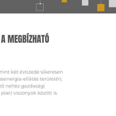
– A MEGBÍZHATÓ
mint két évtizede sikeresen
senergia-ellátás területén,
mző nehéz gazdasági
piaci viszonyok között is