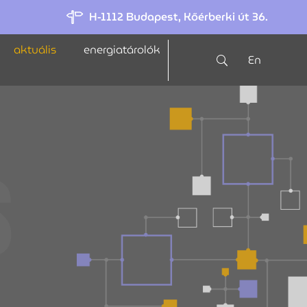
H-1112 Budapest, Kőérberki út 36.
aktuális
energiatárolók
En
s