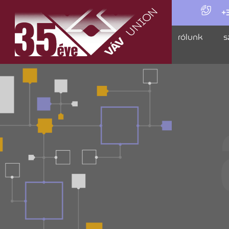
+
rólunk
s