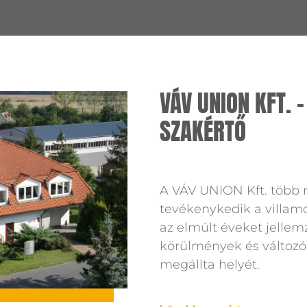
VÁV UNION KFT. 
SZAKÉRTŐ
A VÁV UNION Kft. több 
tevékenykedik a villamo
az elmúlt éveket jelle
körülmények és változó 
megállta helyét.