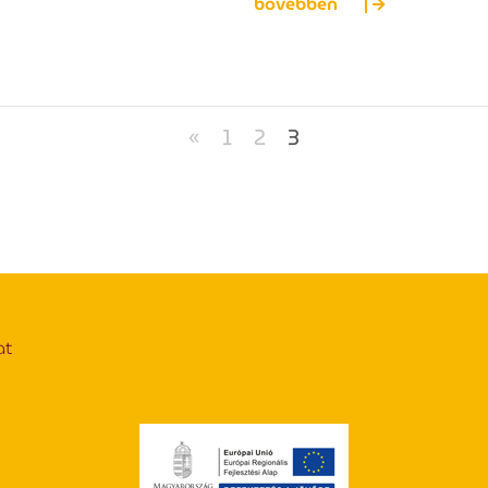
bővebben
«
1
2
3
at