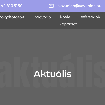
36 1 310 5150
vavunion@vavunion.hu
zolgáltatások
innováció
karrier
referenciák
kapcsolat
aktuáli
Aktuális