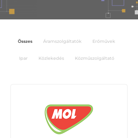
Összes
Áramszolgáltatók
Erőművek
Ipar
Közlekedés
Közműszolgáltató