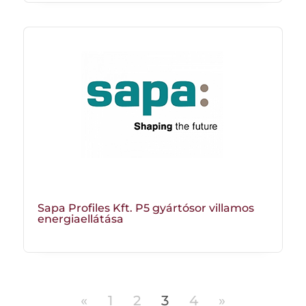
Sapa Profiles Kft. P5 gyártósor villamos
energiaellátása
«
1
2
3
4
»