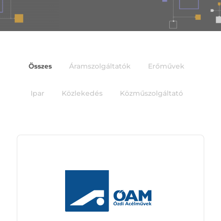
Összes
Áramszolgáltatók
Erőművek
Ipar
Közlekedés
Közműszolgáltató