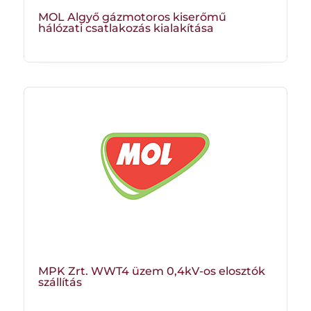
MOL Algyő gázmotoros kiserőmű
hálózati csatlakozás kialakítása
MPK Zrt. WWT4 üzem 0,4kV-os elosztók
szállítás